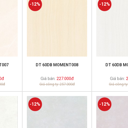
-12%
-12%
T007
DT 60DB MOMENT008
DT 60DB M
0đ
Giá bán:
227.000đ
Giá bán:
2
000đ
Giá công ty: 257.000đ
Giá công ty
-12%
-12%