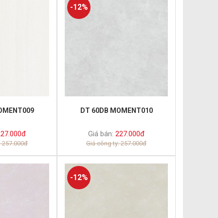
-12%
OMENT009
DT 60DB MOMENT010
27.000đ
Giá bán:
227.000đ
: 257.000đ
Giá công ty: 257.000đ
-12%