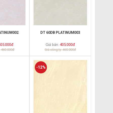
ATINUM002
DT 60DB PLATINUM003
05.000đ
Giá bán:
405.000đ
: 460.000đ
Giá công ty: 460.000đ
-12%