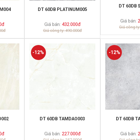
DT 60DB 
UM004
DT 60DB PLATINUM005
Giá bán:
2
0đ
Giá bán:
432.000đ
Giá công ty
000đ
Giá công ty: 490.000đ
-12%
-12%
O002
DT 60DB TAMDAO003
DT 60DB T
0đ
Giá bán:
227.000đ
Giá bán:
2
000đ
Giá công ty: 257.000đ
Giá công ty