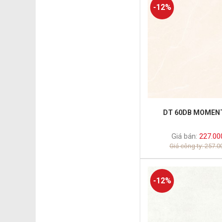
-12%
DT 60DB MOMEN
Giá bán:
227.00
Giá công ty: 257.
-12%