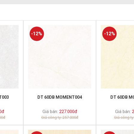
-12%
-12%
T003
DT 60DB MOMENT004
DT 60DB M
0đ
Giá bán:
227.000đ
Giá bán:
2
000đ
Giá công ty: 257.000đ
Giá công ty