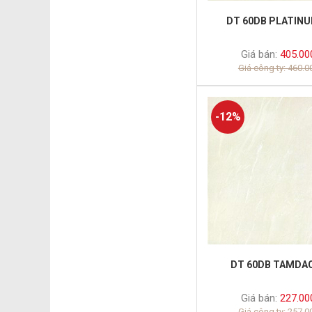
DT 60DB PLATIN
Giá bán:
405.00
Giá công ty: 460.
-12%
DT 60DB TAMDA
Giá bán:
227.00
Giá công ty: 257.