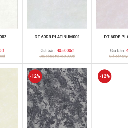
002
DT 60DB PLATINUM001
DT 60DB PL
0đ
Giá bán:
405.000đ
Giá bán:
4
000đ
Giá công ty: 460.000đ
Giá công ty
-12%
-12%