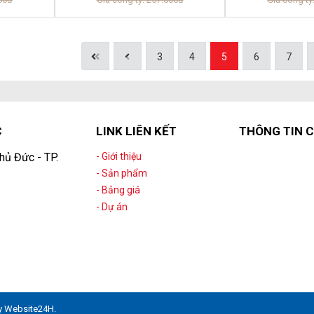
3
4
5
6
7
C
LINK LIÊN KẾT
THÔNG TIN C
hủ Đức - TP.
- Giới thiệu
- Sản phẩm
- Bảng giá
- Dự án
y
Website24H
.