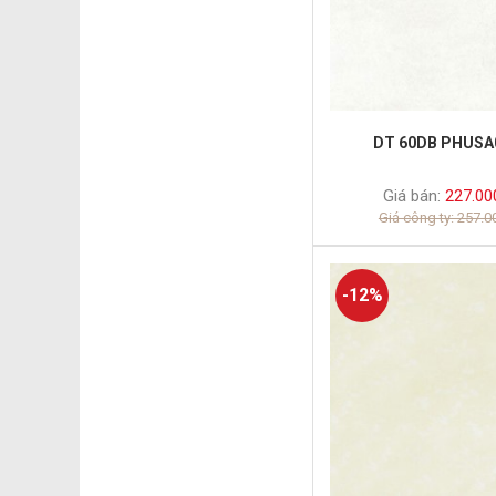
DT 60DB PHUSA
Giá bán:
227.00
Giá công ty: 257.
-12%