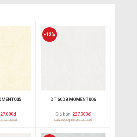
-12%
OMENT005
DT 60DB MOMENT006
27.000đ
Giá bán:
227.000đ
: 257.000đ
Giá công ty: 257.000đ