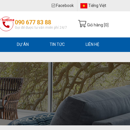
Facebook
Tiếng Việt
hotline
090 677 83 88
Giỏ hàng [
0
]
Gọi để được tư vấn miễn phí 24/7
DỰ ÁN
TIN TỨC
LIÊN HỆ