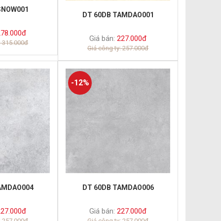
SNOW001
DT 60DB TAMDAO001
78.000đ
Giá bán:
227.000đ
: 315.000đ
Giá công ty: 257.000đ
-12%
AMDAO004
DT 60DB TAMDAO006
27.000đ
Giá bán:
227.000đ
: 257.000đ
Giá công ty: 257.000đ