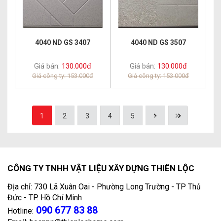
4040 ND GS 3407
4040 ND GS 3507
Giá bán:
130.000đ
Giá bán:
130.000đ
Giá công ty: 153.000đ
Giá công ty: 153.000đ
1
2
3
4
5
CÔNG TY TNHH VẬT LIỆU XÂY DỰNG THIÊN LỘC
Địa chỉ: 730 Lã Xuân Oai - Phường Long Trường - TP Thủ
Đức - TP. Hồ Chí Minh
090 677 83 88
Hotline: