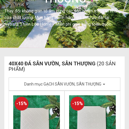
Thay đổi không gian tổ ấm cùng các sản phẩm trang trí nhà
cửa chất lượng. Mua hàng chính hãng giá siêu ưu đãi tại
website Thiên Lộc Home - Miễn phí giao hàng toàn quốc.
40X40 ĐÁ SÂN VƯỜN, SÂN THƯỢNG
(20 SẢN
PHẨM)
Danh mục GẠCH SÂN VƯỜN, SÂN THƯỢNG
-15%
-15%