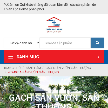
Cảm ơn Quí khách hàng đã quan tâm đến các sản phẩm do
Thiên Lộc Home phân phối.
DANH MỤC
TRANG CHỦ
SẢN PHẨM
GẠCH SÂN VƯỜN, SÂN THƯỢNG
40X40 ĐÁ SÂN VƯỜN, SÂN THƯỢNG
GẠCH SÂN VƯỜN, SÂN
THƯỢNG