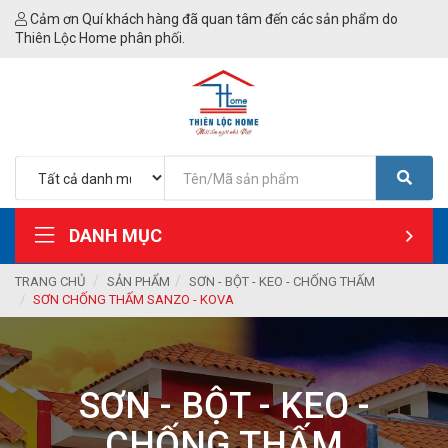
Cảm ơn Quí khách hàng đã quan tâm đến các sản phẩm do
Thiên Lộc Home phân phối.
DANH MỤC
TRANG CHỦ
SẢN PHẨM
SƠN - BỘT - KEO - CHỐNG THẤM
SƠN CHỐNG THẤM SANZO - KOVA
SƠN - BỘT - KEO -
CHỐNG THẤM