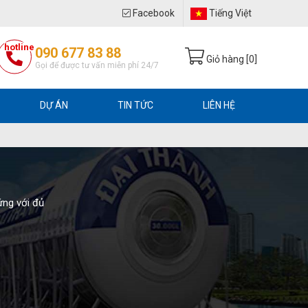
Facebook
Tiếng Việt
hotline
090 677 83 88
Giỏ hàng [
0
]
Gọi để được tư vấn miễn phí 24/7
DỰ ÁN
TIN TỨC
LIÊN HỆ
ứng với đủ