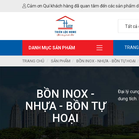
Cảm ơn Quí khách hàng đã quan tâm đến các sản phẩm d
TRANG
DANH MỤC SẢN PHẨM
TRANG CHỦ
SẢN PHẨM
BỒN INOX - NHỰA - BỒN TỰ HOẠI
BỒN INOX -
Đại lý cun
dung tích.
NHỰA - BỒN TỰ
HOẠI