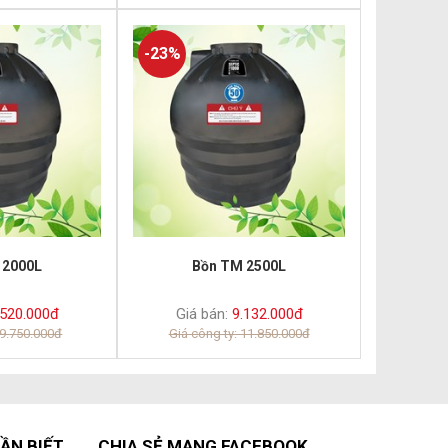
-23%
 2000L
Bồn TM 2500L
520.000đ
Giá bán:
9.132.000đ
 9.750.000đ
Giá công ty: 11.850.000đ
ẦN BIẾT
CHIA SẺ MẠNG FACEBOOK