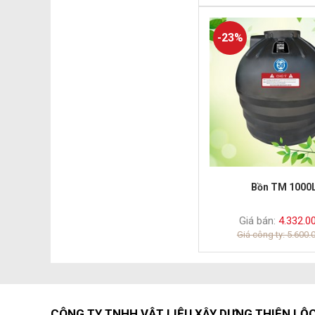
-23%
Bồn TM 1000
Giá bán:
4.332.0
Giá công ty: 5.600.
CÔNG TY TNHH VẬT LIỆU XÂY DỰNG THIÊN LỘ