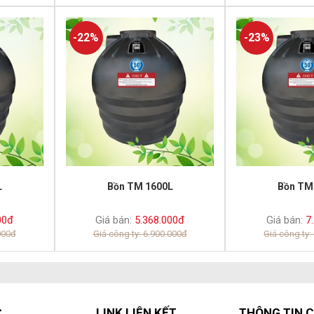
-22%
-23%
L
Bồn TM 1600L
Bồn TM
00đ
Giá bán:
5.368.000đ
Giá bán:
7.
000đ
Giá công ty: 6.900.000đ
Giá công ty:
C
LINK LIÊN KẾT
THÔNG TIN C