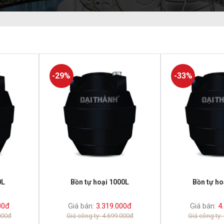
-29%
-33%
0L
Bồn tự hoại 1000L
Bồn tự ho
00đ
Giá bán:
3.319.000đ
Giá bán:
4.
000đ
Giá công ty: 4.699.000đ
Giá công ty: