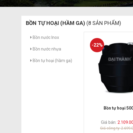
BỒN TỰ HOẠI (HẦM GA)
(8 SẢN PHẨM)
Bồn nước Inox
-22%
Bồn nước nhựa
Bồn tự hoại (hầm ga)
Bồn tự hoại 50
Giá bán:
2.109.0
Giá công ty: 2.699.