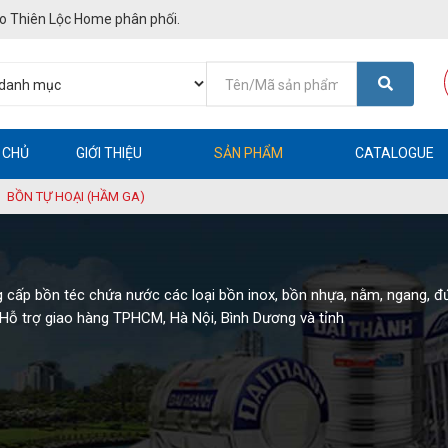
o Thiên Lộc Home phân phối.
 CHỦ
GIỚI THIỆU
SẢN PHẨM
CATALOGUE
BỒN TỰ HOẠI (HẦM GA)
g cấp bồn téc chứa nước các loại bồn inox, bồn nhựa, nằm, ngang, đ
 Hỗ trợ giao hàng TPHCM, Hà Nội, Bình Dương và tỉnh