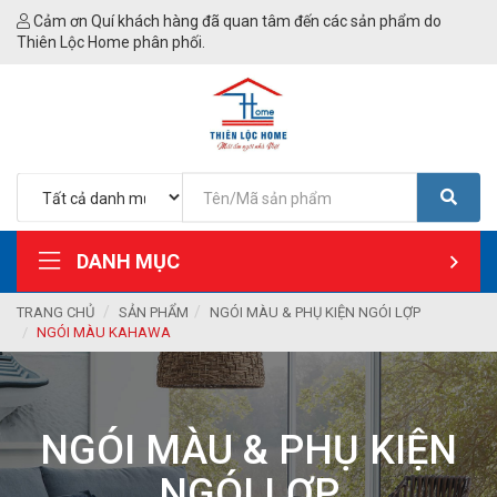
Cảm ơn Quí khách hàng đã quan tâm đến các sản phẩm do
Thiên Lộc Home phân phối.
DANH MỤC
TRANG CHỦ
SẢN PHẨM
NGÓI MÀU & PHỤ KIỆN NGÓI LỢP
NGÓI MÀU KAHAWA
NGÓI MÀU & PHỤ KIỆN
NGÓI LỢP