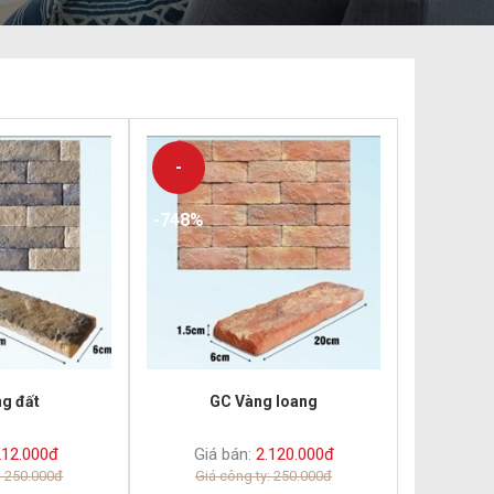
-
-748%
g đất
GC Vàng loang
12.000đ
Giá bán:
2.120.000đ
: 250.000đ
Giá công ty: 250.000đ