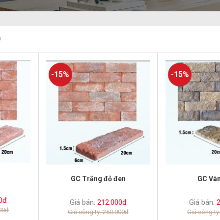
)
-15%
-15%
GC Trắng đỏ đen
GC Vàn
0đ
Giá bán:
212.000đ
Giá bán:
2
000đ
Giá công ty: 250.000đ
Giá công ty