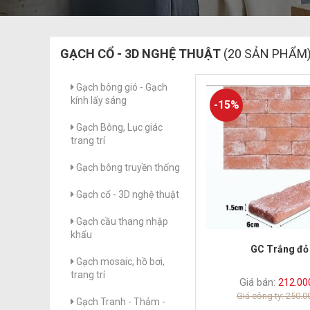
GẠCH CỔ - 3D NGHỆ THUẬT
(20 SẢN PHẨM
Gạch bông gió - Gạch
kính lấy sáng
-15%
Gạch Bông, Lục giác
trang trí
Gạch bông truyền thống
Gạch cổ - 3D nghệ thuật
Gạch cầu thang nhập
khẩu
GC Trắng đỏ
Gạch mosaic, hồ bơi,
trang trí
Giá bán:
212.00
Giá công ty: 250.
Gạch Tranh - Thảm -