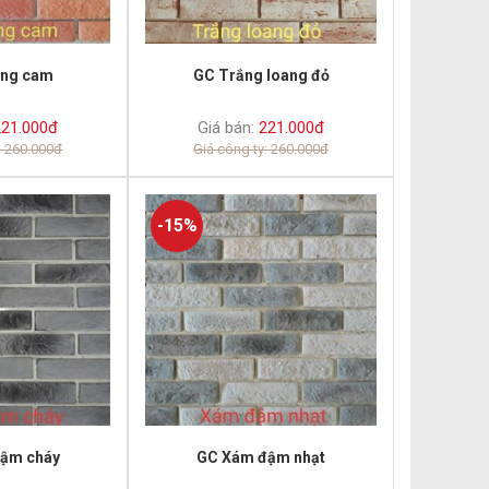
àng cam
GC Trắng loang đỏ
21.000đ
Giá bán:
221.000đ
: 260.000đ
Giá công ty: 260.000đ
-15%
ậm cháy
GC Xám đậm nhạt