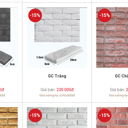
-15%
-15%
GC Trắng
GC Ch
0đ
Giá bán:
230.000đ
Giá bán:
2
000đ
Giá công ty: 270.000đ
Giá công ty
-15%
-15%