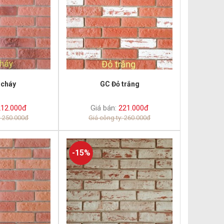
 cháy
GC Đỏ trắng
12.000đ
Giá bán:
221.000đ
: 250.000đ
Giá công ty: 260.000đ
-15%