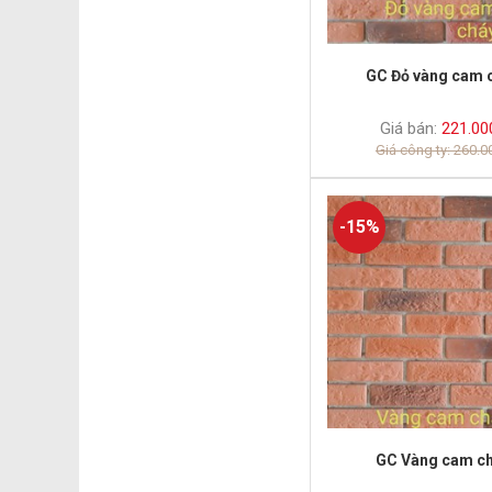
GC Đỏ vàng cam 
Giá bán:
221.00
Giá công ty: 260.
-15%
GC Vàng cam c