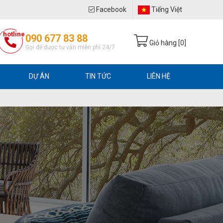
Facebook
Tiếng Việt
hotline
090 677 83 88
Giỏ hàng [
0
]
Gọi để được tư vấn miễn phí 24/7
DỰ ÁN
TIN TỨC
LIÊN HỆ