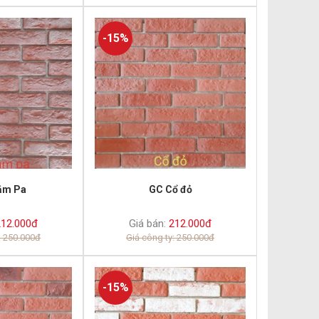
-15%
ăm Pa
GC Cổ đỏ
12.000đ
Giá bán:
212.000đ
: 250.000đ
Giá công ty: 250.000đ
-15%