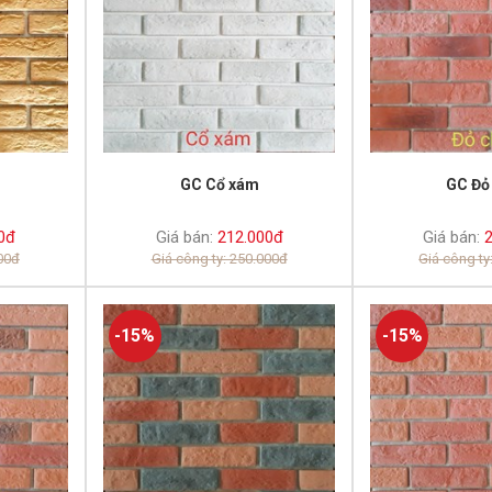
GC Cổ xám
GC Đỏ
0đ
Giá bán:
212.000đ
Giá bán:
2
000đ
Giá công ty: 250.000đ
Giá công ty
-15%
-15%