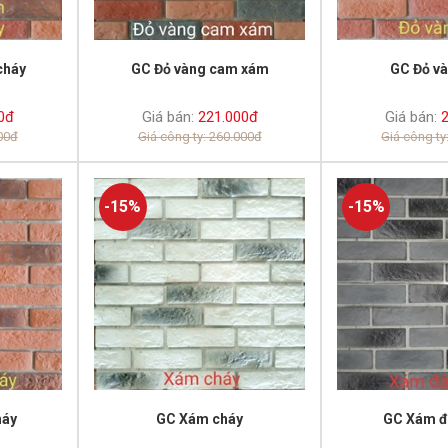
cháy
GC Đỏ vàng cam xám
GC Đỏ v
0đ
Giá bán:
221.000đ
Giá bán:
2
000đ
Giá công ty: 260.000đ
Giá công ty
-15%
-15%
háy
GC Xám cháy
GC Xám đ