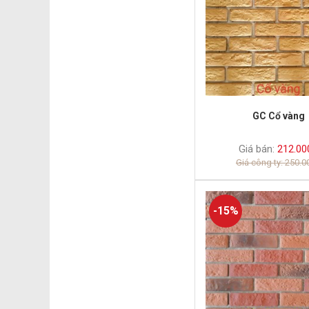
GC Cổ vàng
Giá bán:
212.00
Giá công ty: 250.
-15%