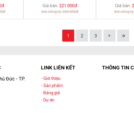
0đ
Giá bán:
221.000đ
Giá bán:
2
000đ
Giá công ty: 260.000đ
Giá công ty
1
2
3
C
LINK LIÊN KẾT
THÔNG TIN C
hủ Đức - TP.
- Giới thiệu
- Sản phẩm
- Bảng giá
- Dự án