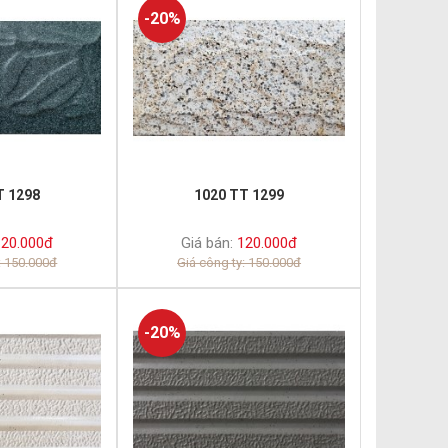
-20%
T 1298
1020 TT 1299
20.000đ
Giá bán:
120.000đ
: 150.000đ
Giá công ty: 150.000đ
-20%