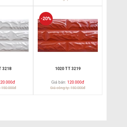
-20%
T 3218
1020 TT 3219
20.000đ
Giá bán:
120.000đ
: 150.000đ
Giá công ty: 150.000đ