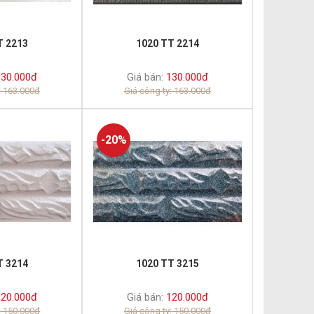
T 2213
1020 TT 2214
30.000đ
Giá bán:
130.000đ
: 163.000đ
Giá công ty: 163.000đ
-20%
T 3214
1020 TT 3215
20.000đ
Giá bán:
120.000đ
: 150.000đ
Giá công ty: 150.000đ