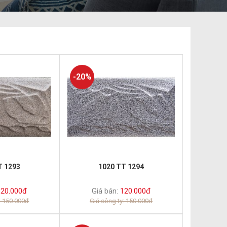
-20%
T 1293
1020 TT 1294
20.000đ
Giá bán:
120.000đ
: 150.000đ
Giá công ty: 150.000đ