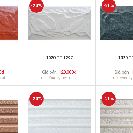
-20%
-20%
5
1020 TT 1297
1020 T
0đ
Giá bán:
120.000đ
Giá bán:
1
000đ
Giá công ty: 150.000đ
Giá công ty
-20%
-20%