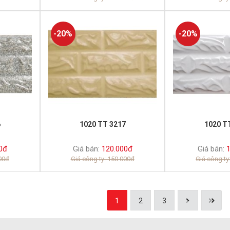
-20%
-20%
6
1020 TT 3217
1020 T
0đ
Giá bán:
120.000đ
Giá bán:
1
000đ
Giá công ty: 150.000đ
Giá công ty
1
2
3