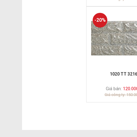
-20%
1020 TT 321
Giá bán:
120.00
Giá công ty: 150.