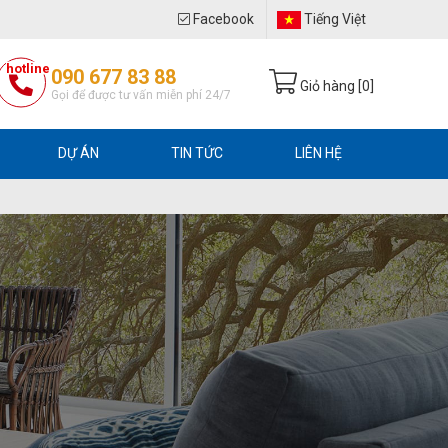
Facebook
Tiếng Việt
hotline
090 677 83 88
Giỏ hàng [
0
]
Gọi để được tư vấn miễn phí 24/7
DỰ ÁN
TIN TỨC
LIÊN HỆ