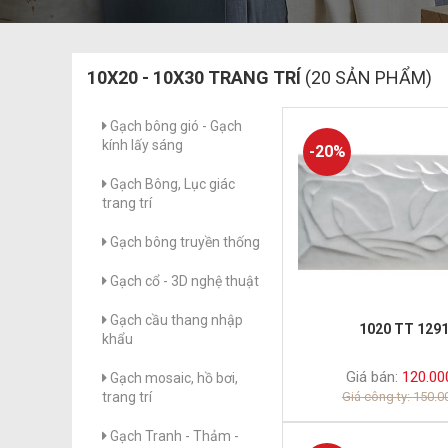
10X20 - 10X30 TRANG TRÍ
(20 SẢN PHẨM)
Gạch bông gió - Gạch
kính lấy sáng
-20%
Gạch Bông, Lục giác
trang trí
Gạch bông truyền thống
Gạch cổ - 3D nghệ thuật
Gạch cầu thang nhập
1020 TT 129
khẩu
Giá bán:
120.00
Gạch mosaic, hồ bơi,
Giá công ty: 150.
trang trí
Gạch Tranh - Thảm -