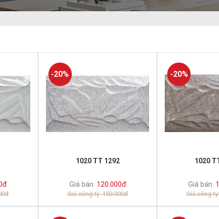
-20%
-20%
1
1020 TT 1292
1020 T
0đ
Giá bán:
120.000đ
Giá bán:
1
000đ
Giá công ty: 150.000đ
Giá công ty