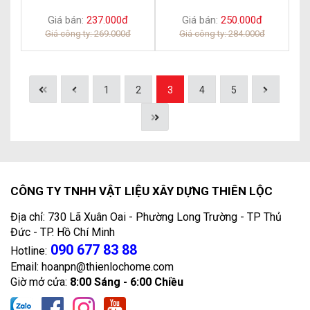
Giá bán:
237.000đ
Giá bán:
250.000đ
Giá công ty: 269.000đ
Giá công ty: 284.000đ
1
2
3
4
5
CÔNG TY TNHH VẬT LIỆU XÂY DỰNG THIÊN LỘC
Địa chỉ: 730 Lã Xuân Oai - Phường Long Trường - TP Thủ
Đức - TP. Hồ Chí Minh
090 677 83 88
Hotline:
Email: hoanpn@thienlochome.com
Giờ mở cửa:
8:00 Sáng - 6:00 Chiều