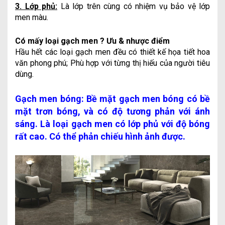
3. Lớp phủ:
Là lớp trên cùng có nhiệm vụ bảo vệ lớp
men màu.
Có mấy loại gạch men ? Ưu & nhược điểm
Hầu hết các loại gạch men đều có thiết kế họa tiết hoa
văn phong phú; Phù hợp với từng thị hiếu của người tiêu
dùng.
Gạch men bóng: Bề mặt gạch men bóng có bề
mặt trơn bóng, và có độ tương phản với ánh
sáng. Là loại gạch men có lớp phủ với độ bóng
rất cao. Có thể phản chiếu hình ảnh được.