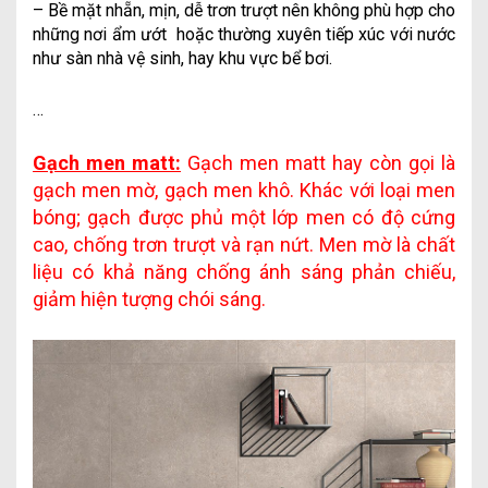
– Bề mặt nhẵn, mịn, dễ trơn trượt nên không phù hợp cho
những nơi ẩm ướt hoặc thường xuyên tiếp xúc với nước
như sàn nhà vệ sinh, hay khu vực bể bơi.
…
Gạch men matt:
Gạch men matt hay còn gọi là
gạch men mờ, gạch men khô. Khác với loại men
bóng; gạch được phủ một lớp men có độ cứng
cao, chống trơn trượt và rạn nứt. Men mờ là chất
liệu có khả năng chống ánh sáng phản chiếu,
giảm hiện tượng chói sáng.