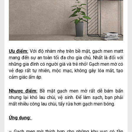
Ưu điểm:
Với độ nhám nhẹ trên bề mặt, gạch men matt
mang đến sự an toàn tối đa cho gia chủ. Nhất là đối với
những gia đình có người già và trẻ nhỏ! Gạch men mờ có
vẻ đẹp rất tự nhiên, mộc mạc, không gây lóa mắt, tạo
cảm giác ấm áp.
Nhược điểm:
Bề mặt gạch men mờ rất dễ bám bẩn
nhưng lại khó lau chùi, vệ sinh. Để làm sạch, bạn phải
mất nhiều công lau chùi, tẩy rửa hơn gạch men bóng.
Ứng dụng:
– Gạch men mờ thích hợp cho những khu vực có tần