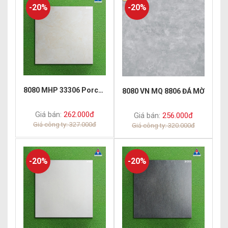
-20%
-20%
8080 MHP 33306 Porcelain Matt
8080 VN MQ 8806 ĐÁ MỜ
Giá bán:
262.000đ
Giá bán:
256.000đ
Giá công ty: 327.000đ
Giá công ty: 320.000đ
-20%
-20%