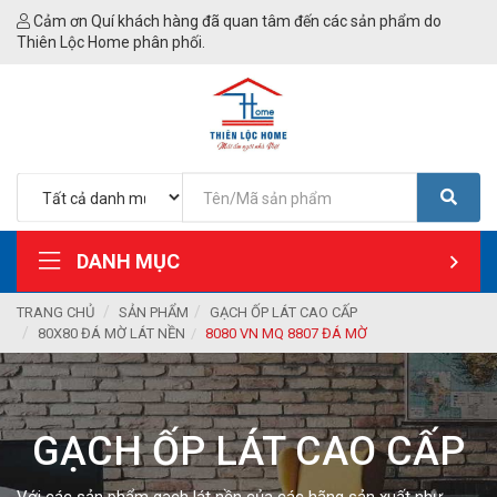
Cảm ơn Quí khách hàng đã quan tâm đến các sản phẩm do
Thiên Lộc Home phân phối.
DANH MỤC
TRANG CHỦ
SẢN PHẨM
GẠCH ỐP LÁT CAO CẤP
80X80 ĐÁ MỜ LÁT NỀN
8080 VN MQ 8807 ĐÁ MỜ
GẠCH ỐP LÁT CAO CẤP