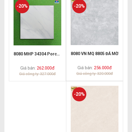
-20%
-20%
8080 VN MQ 8805 ĐÁ MỜ
8080 MHP 34304 Porcelain Matt
Giá bán:
256.000đ
Giá bán:
262.000đ
Giá công ty: 320.000đ
Giá công ty: 327.000đ
-20%