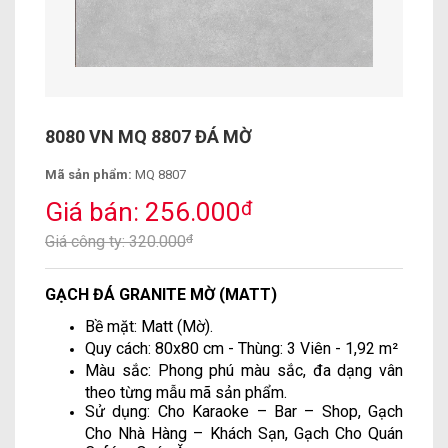
8080 VN MQ 8807 ĐÁ MỜ
Mã sản phẩm:
MQ 8807
Giá bán: 256.000
đ
Giá công ty: 320.000
đ
GẠCH ĐÁ GRANITE MỜ (MATT)
Bề mặt: Matt (Mờ).
Quy cách: 80x80 cm - Thùng: 3 Viên - 1,92 m²
Màu sắc: Phong phú màu sắc, đa dạng vân
theo từng mẫu mã sản phẩm.
Sử dụng: Cho Karaoke – Bar – Shop, Gạch
Cho Nhà Hàng – Khách Sạn, Gạch Cho Quán