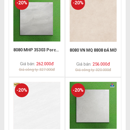
-20%
-20%
8080 MHP 35303 Porcelain Matt
8080 VN MQ 8808 ĐÁ MỜ
Giá bán:
262.000đ
Giá bán:
256.000đ
Giá công ty: 327.000đ
Giá công ty: 320.000đ
-20%
-20%