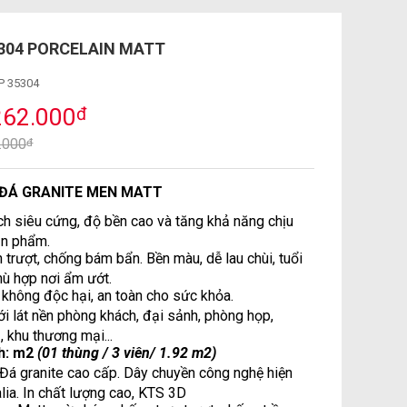
5304 PORCELAIN MATT
 35304
262.000
đ
7.000
đ
 ĐÁ GRANITE MEN MATT
h siêu cứng, độ bền cao và tăng khả năng chịu
ản phẩm.
 trượt, chống bám bẩn. Bền màu, dễ lau chùi, tuổi
hù hợp nơi ẩm ướt.
không độc hại, an toàn cho sức khỏa.
i lát nền phòng khách, đại sảnh, phòng họp,
 khu thương mại...
nh: m2
(01 thùng / 3 viên/ 1.92 m2)
: Đá granite cao cấp. Dây chuyền công nghệ hiện
alia. In chất lượng cao, KTS 3D