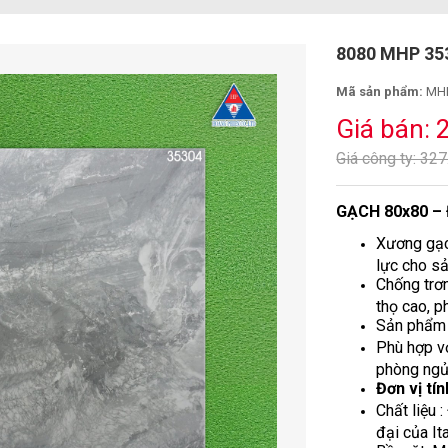
8080 MHP 3
Mã sản phẩm:
MHP
Giá bán: 
Giá công ty: 32
GẠCH 80x80 –
Xương gạc
lực cho s
Chống trơn
thọ cao, p
Sản phẩm 
Phù hợp vớ
phòng ngủ,
Đơn vị tí
Chất liệu 
đại của It