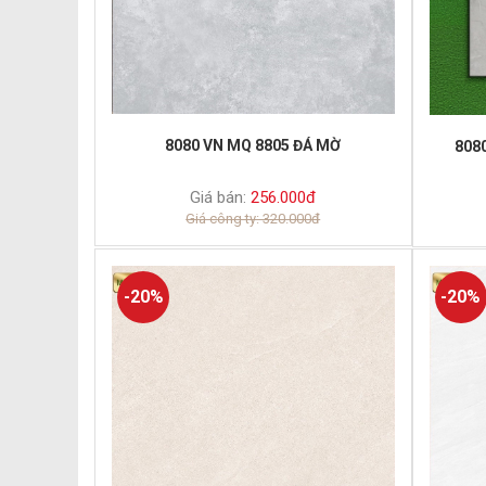
8080 VN MQ 8805 ĐÁ MỜ
808
Giá bán:
256.000đ
Giá công ty: 320.000đ
-20%
-20%