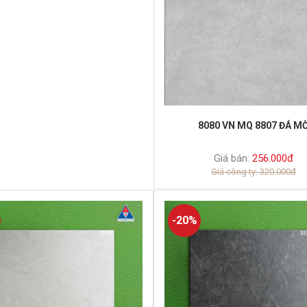
8080 VN MQ 8807 ĐÁ M
Giá bán:
256.000đ
Giá công ty: 320.000đ
-20%