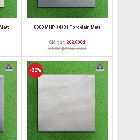
Matt
8080 MHP 34301 Porcelain Matt
Giá bán:
262.000đ
Giá công ty: 327.000đ
-20%