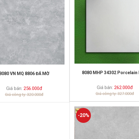
8080 MHP 34302 Porcelain 
8080 VN MQ 8806 ĐÁ MỜ
Giá bán:
262.000đ
Giá bán:
256.000đ
Giá công ty: 327.000đ
Giá công ty: 320.000đ
-20%