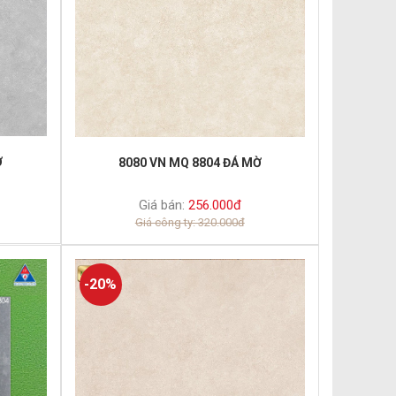
Ờ
8080 VN MQ 8804 ĐÁ MỜ
Giá bán:
256.000đ
Giá công ty: 320.000đ
-20%