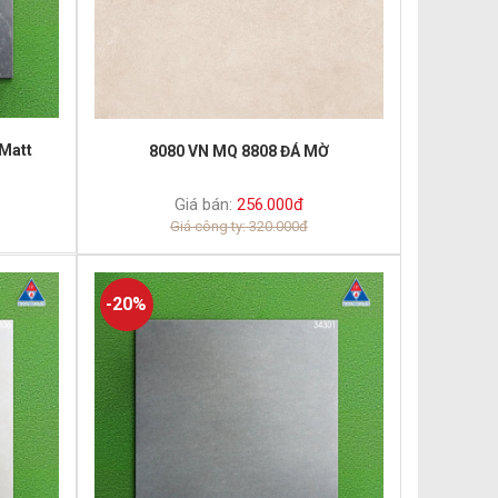
Matt
8080 VN MQ 8808 ĐÁ MỜ
Giá bán:
256.000đ
Giá công ty: 320.000đ
-20%