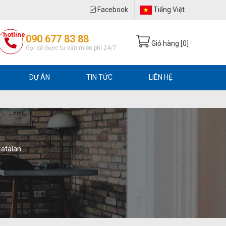
Facebook
Tiếng Việt
hotline
090 677 83 88
Giỏ hàng [
0
]
Gọi để được tư vấn miễn phí 24/7
DỰ ÁN
TIN TỨC
LIÊN HỆ
Catalan…