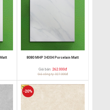
Matt
8080 MHP 34304 Porcelain Matt
Giá bán:
262.000đ
Giá công ty: 327.000đ
-20%