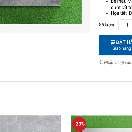
Bề mặt: M
sướt rất tố
Họa tiết:
Số lượng
ĐẶT H
Giao hàng
Nhấp chuột vào 
-20%