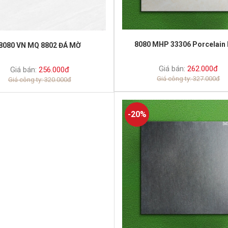
8080 MHP 33306 Porcelain 
8080 VN MQ 8802 ĐÁ MỜ
Giá bán:
262.000đ
Giá bán:
256.000đ
Giá công ty: 327.000đ
Giá công ty: 320.000đ
-20%