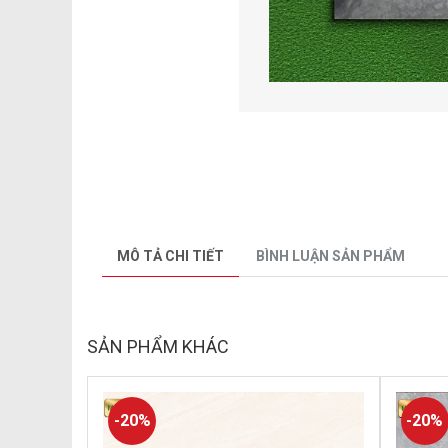
MÔ TẢ CHI TIẾT
BÌNH LUẬN SẢN PHẨM
SẢN PHẨM KHÁC
-20%
-20%