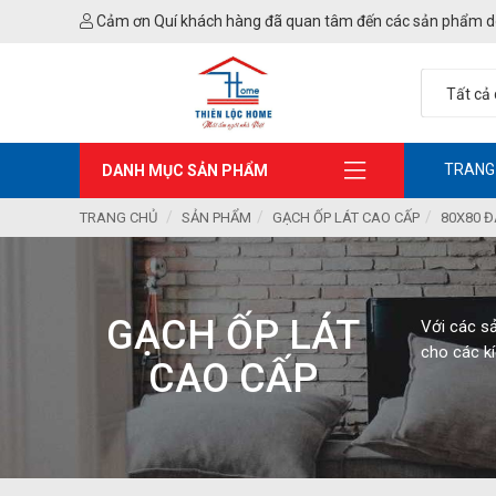
Cảm ơn Quí khách hàng đã quan tâm đến các sản phẩm d
TRANG
DANH MỤC SẢN PHẨM
TRANG CHỦ
SẢN PHẨM
GẠCH ỐP LÁT CAO CẤP
80X80 Đ
GẠCH ỐP LÁT
Với các s
cho các k
CAO CẤP