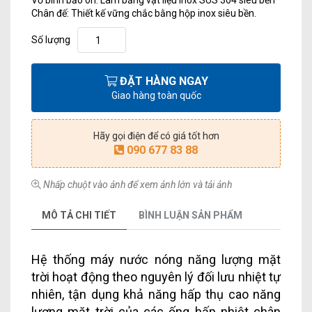
Vỏ bình bảo ôn: Làm bằng vật liệu Inox SUS 304 siêu bền
Chân đế: Thiết kế vững chắc bằng hộp inox siêu bền.
Số lượng
ĐẶT HÀNG NGAY
Giao hàng toàn quốc
Hãy gọi điện để có giá tốt hơn
090 677 83 88
Nhấp chuột vào ảnh để xem ảnh lớn và tải ảnh
MÔ TẢ CHI TIẾT
BÌNH LUẬN SẢN PHẨM
Hệ thống máy nước nóng năng lượng mặt
trời hoạt động theo nguyên lý đối lưu nhiệt tự
nhiên, tận dụng khả năng hấp thụ cao năng
lượng mặt trời của các ống hấp nhiệt chân