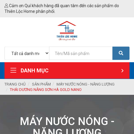
Cảm ơn Quí khách hàng đã quan tâm đến các sản phẩm do
Thiên Lộc Home phân phối.
DANH MỤC
TRANG CHỦ
SẢN PHẨM
MÁY NƯỚC NÓNG - NĂNG LƯỢNG
THÁI DƯƠNG NĂNG SƠN HÀ GOLD NANO
MÁY NƯỚC NÓNG -
NĂNG LƯỢNG