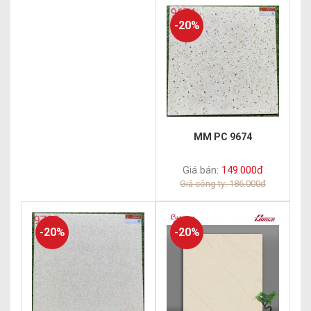
-20%
MM PC 9674
Giá bán:
149.000đ
Giá công ty: 186.000đ
-20%
-20%