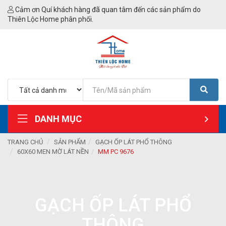
Cảm ơn Quí khách hàng đã quan tâm đến các sản phẩm do
Thiên Lộc Home phân phối.
DANH MỤC
TRANG CHỦ
SẢN PHẨM
GẠCH ỐP LÁT PHỔ THÔNG
60X60 MEN MỜ LÁT NỀN
MM PC 9676
GẠCH ỐP LÁT PHỔ
THÔNG