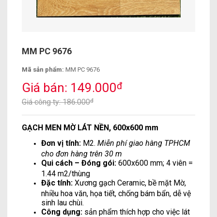
MM PC 9676
Mã sản phẩm:
MM PC 9676
Giá bán: 149.000
đ
Giá công ty: 186.000
đ
GẠCH MEN MỜ LÁT NỀN, 600x600 mm
Đơn vị tính:
M2.
Miễn phí giao hàng TPHCM
cho đơn hàng trên 30 m
Qui cách – Đóng gói:
600x600 mm; 4 viên =
1.44 m2/thùng
Đặc tính:
Xương gạch Ceramic, bề mặt Mờ,
nhiều hoa văn, họa tiết, chống bám bẩn, dễ vệ
sinh lau chùi.
Công dụng:
sản phẩm thích hợp cho việc lát