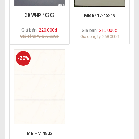
DB WHP 40303
MB 8417-18-19
Giá bán:
220.000đ
Giá bán:
215.000đ
Giá công ty: 275.000đ
Giá công ty: 268.000đ
-20%
MB HM 4802