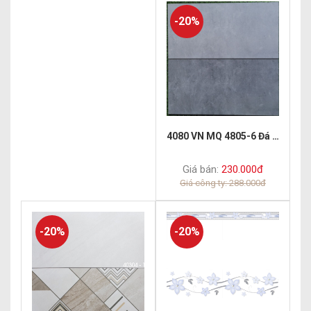
-20%
4080 VN MQ 4805-6 Đá mờ
Giá bán:
230.000đ
Giá công ty: 288.000đ
-20%
-20%