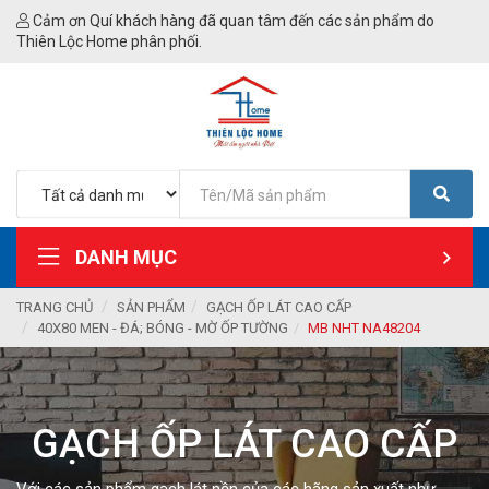
Cảm ơn Quí khách hàng đã quan tâm đến các sản phẩm do
Thiên Lộc Home phân phối.
DANH MỤC
TRANG CHỦ
SẢN PHẨM
GẠCH ỐP LÁT CAO CẤP
40X80 MEN - ĐÁ; BÓNG - MỜ ỐP TƯỜNG
MB NHT NA48204
GẠCH ỐP LÁT CAO CẤP