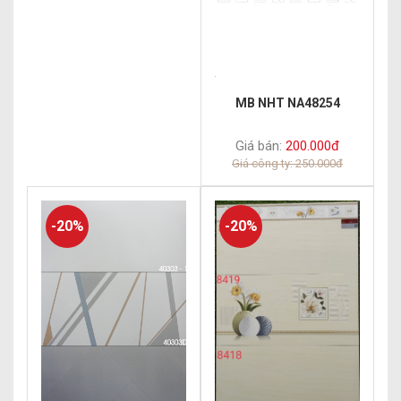
MB NHT NA48254
Giá bán:
200.000đ
Giá công ty: 250.000đ
-20%
-20%