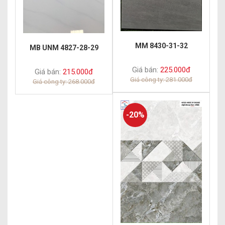
MM 8430-31-32
MB UNM 4827-28-29
Giá bán:
225.000đ
Giá bán:
215.000đ
Giá công ty: 281.000đ
Giá công ty: 268.000đ
-20%