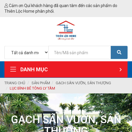
Cảm ơn Quí khách hàng đã quan tâm đến các sản phẩm do
Thiên Lộc Home phân phối.
DANH MỤC
TRANG CHỦ
SẢN PHẨM
GẠCH SÂN VƯỜN, SÂN THƯỢNG
LỤC BÌNH BÊ TÔNG LY TÂM
GẠCH SÂN VƯỜN, SÂN
THƯỢNG