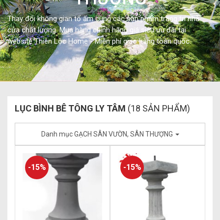
Thay đổi không gian tổ ấm cùng các sản phẩm trang trí nhà
cửa chất lượng. Mua hàng chính hãng giá siêu ưu đãi tại
website Thiên Lộc Home - Miễn phí giao hàng toàn quốc.
LỤC BÌNH BÊ TÔNG LY TÂM
(18 SẢN PHẨM)
Danh mục GẠCH SÂN VƯỜN, SÂN THƯỢNG
-15%
-15%