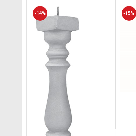
-14%
-15%