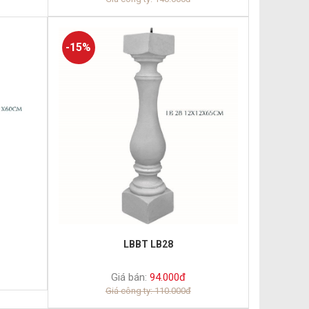
-15%
LBBT LB28
Giá bán:
94.000đ
Giá công ty: 110.000đ