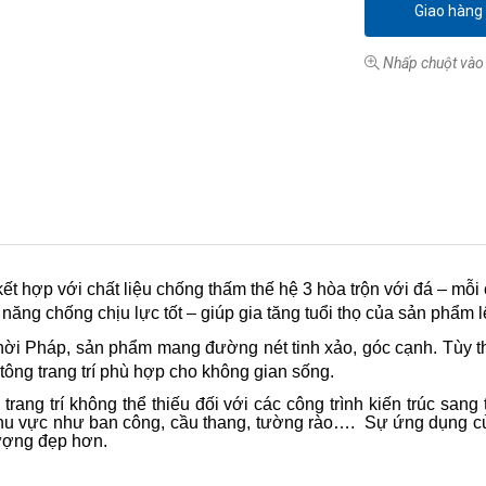
Giao hàng
Nhấp chuột vào 
t hợp với chất liệu chống thấm thế hệ 3 hòa trộn với đá – mỗi 
ăng chống chịu lực tốt – giúp gia tăng tuổi thọ của sản phẩm 
thời Pháp, sản phẩm mang đường nét tinh xảo, góc cạnh. Tùy t
tông trang trí phù hợp cho không gian sống.
rang trí không thể thiếu đối với các công trình kiến trúc sang t
hu vực như ban công, cầu thang, tường rào…. Sự ứng dụng của
tượng đẹp hơn.