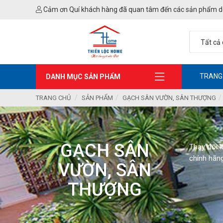
Cảm ơn Quí khách hàng đã quan tâm đến các sản phẩm d
TRANG
DANH MỤC SẢN PHẨM
TRANG CHỦ
SẢN PHẨM
GẠCH SÂN VƯỜN, SÂN THƯỢNG
GẠCH SÂN
Thay đổi 
chính hãng
VƯỜN, SÂN
THƯỢNG