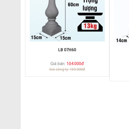
LB 07H60
Giá bán:
104.000đ
Giá công ty: 130.000đ