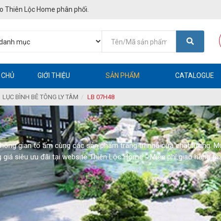
o Thiên Lộc Home phân phối.
 CHỦ
GIỚI THIỆU
SẢN PHẨM
CATALOGUE
LỤC BÌNH BÊ TÔNG LY TÂM
LB 07H48
không gian tổ ấm cùng các sản phẩm trang trí nhà cửa chất lượng. 
 giá siêu ưu đãi tại website Thiên Lộc Home - Miễn phí giao hàng to