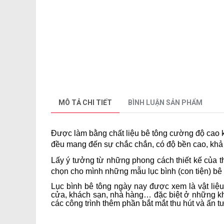
MÔ TẢ CHI TIẾT
BÌNH LUẬN SẢN PHẨM
Được làm bằng chất liệu bê tông cường độ cao kế
đều mang đến sự chắc chắn, có độ bền cao, khả n
Lấy ý tưởng từ những phong cách thiết kế của 
chọn cho mình những mẫu lục bình (con tiện) bê 
Lục bình bê tông
ngày nay được xem là vật liệu t
cửa, khách sạn, nhà hàng… đặc biệt ở những k
các công trình thêm phần bắt mắt thu hút và ấn 