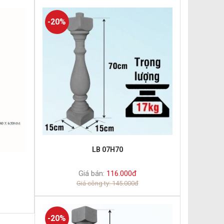
-20%
LB 07H70
Giá bán:
116.000đ
Giá công ty: 145.000đ
-20%