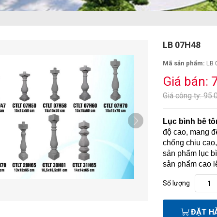
LB 07H48
Mã sản phẩm:
LB 
Giá bán: 
Giá công ty: 95.
Lục bình bê t
độ cao, mang đ
chống chịu cao,
sản phẩm lục bì
sản phẩm cao l
Số lượng
ĐẶT H