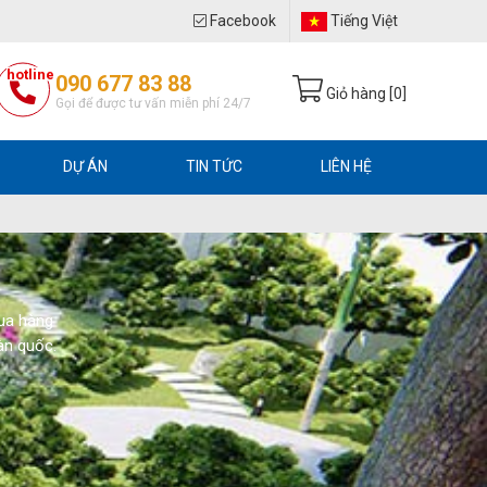
Facebook
Tiếng Việt
hotline
090 677 83 88
Giỏ hàng [
0
]
Gọi để được tư vấn miễn phí 24/7
DỰ ÁN
TIN TỨC
LIÊN HỆ
Mua hàng
àn quốc.