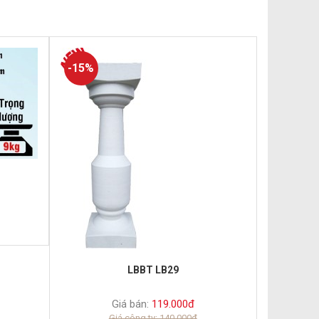
-15%
LBBT LB29
Giá bán:
119.000đ
Giá công ty: 140.000đ