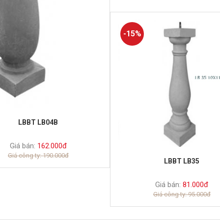
-15%
LBBT LB04B
Giá bán:
162.000đ
Giá công ty: 190.000đ
LBBT LB35
Giá bán:
81.000đ
Giá công ty: 95.000đ