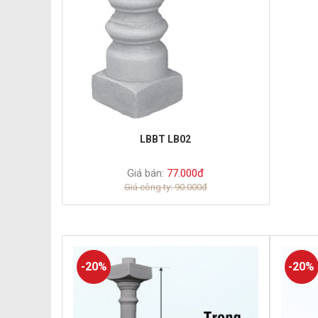
LBBT LB02
Giá bán:
77.000đ
Giá công ty: 90.000đ
-20%
-20%