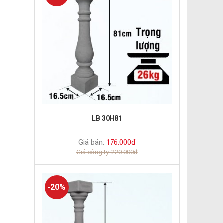
LB 30H81
Giá bán:
176.000đ
Giá công ty: 220.000đ
-20%