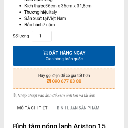
Kích thước
36cm x 36cm x 31,8cm
Thương hiệu
Italy
Sản xuất tại
Việt Nam
Bảo hành
7 năm
Số lượng
ĐẶT HÀNG NGAY
Giao hàng toàn quốc
Hãy gọi điện để có giá tốt hơn
090 677 83 88
Nhấp chuột vào ảnh để xem ảnh lớn và tải ảnh
MÔ TẢ CHI TIẾT
BÌNH LUẬN SẢN PHẨM
Bình tắm nóng lạnh Ariston 15