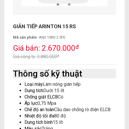
GIÁN TIẾP ARINTON 15 RS
Mã sản phẩm:
AN2 15RS 2.5FE
Giá bán: 2.670.000
đ
Giá công ty: 3.880.000
đ
Thông số kỹ thuật
Loại máy
Làm nóng gián tiếp
Dung tích
Dưới 15 lít
Chống giật ELCB
Có
Áp lực
0,75 Mpa
Chế độ an toàn
Cầu dao chống rò điện ELCB
Nhiệt độ tối đa
80 độ
Dung tích bình
15 lít
Màu sắc
Trắng