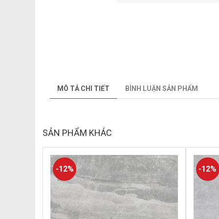
MÔ TẢ CHI TIẾT
BÌNH LUẬN SẢN PHẨM
SẢN PHẨM KHÁC
-12%
-12%