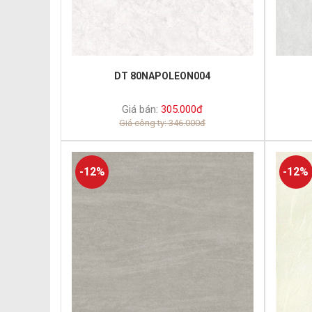
DT 80NAPOLEON004
Giá bán:
305.000đ
Giá công ty: 346.000đ
-12%
-12%