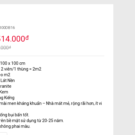
100DB16
514.000
đ
3.000
đ
 100 x 100 cm
 2 viên/1 thùng = 2m2
heo m2
 Lát Nền
Granite
 Kem
ng Kiếng
mài men kháng khuẩn – Nhà mát mẻ, rộng rãi hơn, ít vi
ống bụi bẩn tốt.
rên bề mặt sử dụng từ 20-25 năm.
 không phai màu.