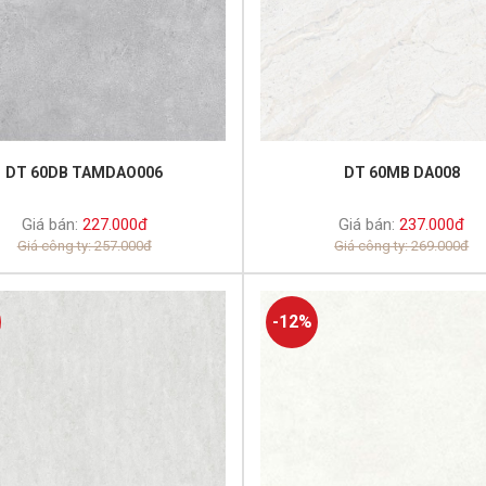
DT 60DB TAMDAO006
DT 60MB DA008
Giá bán:
227.000đ
Giá bán:
237.000đ
Giá công ty: 257.000đ
Giá công ty: 269.000đ
-12%