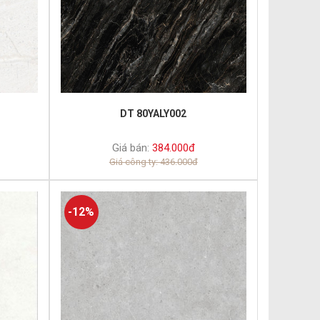
DT 80YALY002
Giá bán:
384.000đ
Giá công ty: 436.000đ
-12%