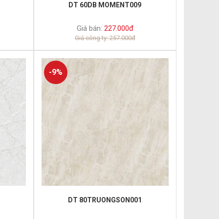
DT 60DB MOMENT009
Giá bán:
227.000đ
Giá công ty: 257.000đ
-9%
DT 80TRUONGSON001