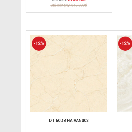
Giá công ty: 315.000đ
-12%
-12%
DT 60DB HAIVAN003