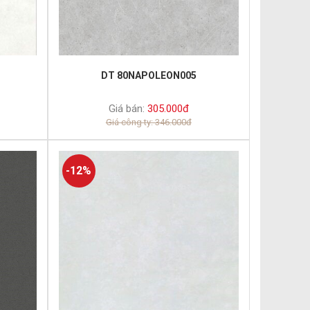
DT 80NAPOLEON005
Giá bán:
305.000đ
Giá công ty: 346.000đ
-12%