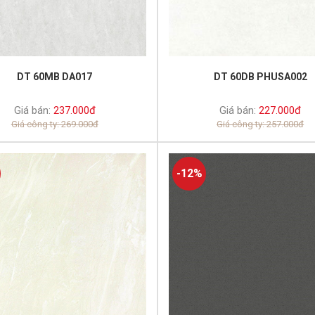
DT 60MB DA017
DT 60DB PHUSA002
Giá bán:
237.000đ
Giá bán:
227.000đ
Giá công ty: 269.000đ
Giá công ty: 257.000đ
-12%