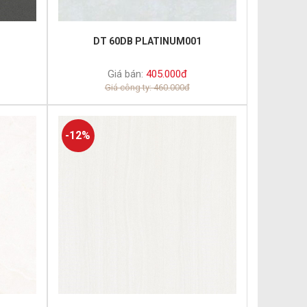
DT 60DB PLATINUM001
Giá bán:
405.000đ
Giá công ty: 460.000đ
-12%