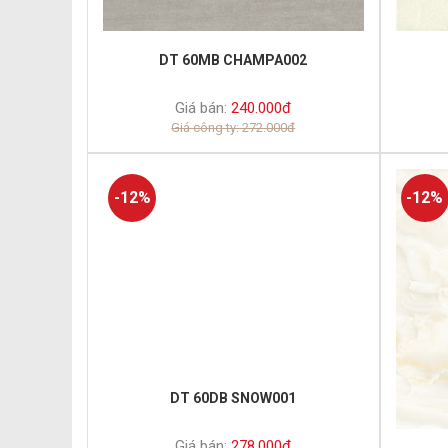
DT 60MB CHAMPA002
Giá bán:
240.000đ
Giá công ty: 272.000đ
-12%
-12%
DT 60DB SNOW001
Giá bán:
278.000đ