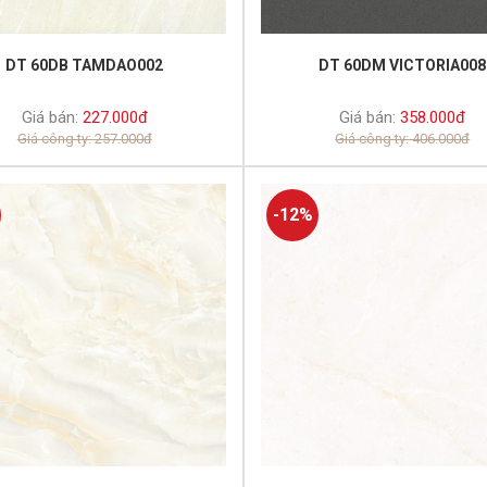
DT 60DB TAMDAO002
DT 60DM VICTORIA008
Giá bán:
227.000đ
Giá bán:
358.000đ
Giá công ty: 257.000đ
Giá công ty: 406.000đ
-12%