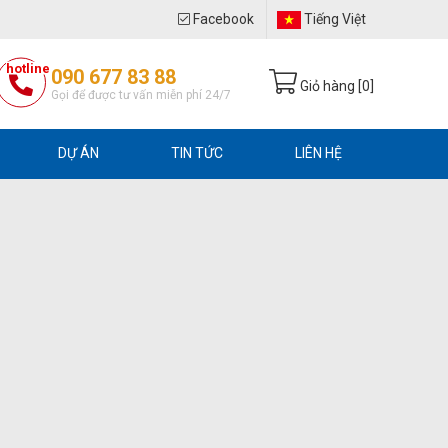
Facebook
Tiếng Việt
hotline
090 677 83 88
Giỏ hàng [
0
]
Gọi để được tư vấn miễn phí 24/7
DỰ ÁN
TIN TỨC
LIÊN HỆ