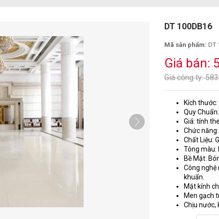
DT 100DB16
Mã sản phẩm:
DT 
Giá bán: 
Giá công ty: 58
Kích thước:
Quy Chuẩn:
Giá: tính t
Chức năng:
Chất Liệu: 
Tông màu:
Bề Mặt: Bó
Công nghệ 
khuẩn.
Mặt kính ch
Men gạch t
Chịu nước,