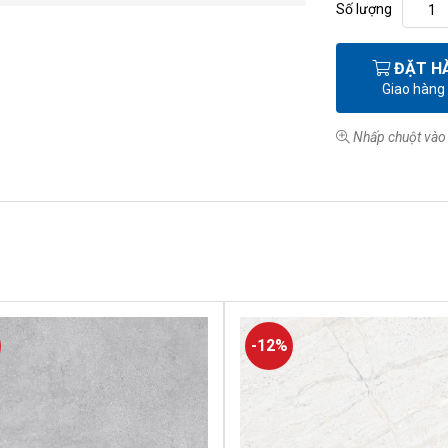
Số lượng
ĐẶT H
Giao hàng
Nhấp chuột vào 
-12%