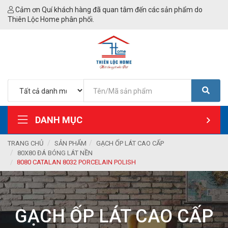
Cảm ơn Quí khách hàng đã quan tâm đến các sản phẩm do
Thiên Lộc Home phân phối.
DANH MỤC
TRANG CHỦ
SẢN PHẨM
GẠCH ỐP LÁT CAO CẤP
80X80 ĐÁ BÓNG LÁT NỀN
8080 CATALAN 8032 PORCELAIN POLISH
GẠCH ỐP LÁT CAO CẤP