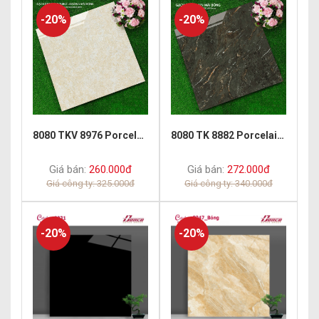
-20%
-20%
8080 TKV 8976 Porcelain Polish
8080 TK 8882 Porcelain Polish
Giá bán:
260.000đ
Giá bán:
272.000đ
Giá công ty: 325.000đ
Giá công ty: 340.000đ
-20%
-20%