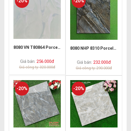
-20%
-20%
8080 VN T80864 Porcelain Polish
8080 NHP 8310 Porcelain Polish
Giá bán:
256.000đ
Giá bán:
232.000đ
Giá công ty: 320.000đ
Giá công ty: 290.000đ
-20%
-20%