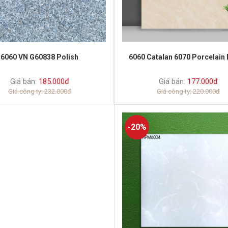
6060 Catalan 6070 Porcelain 
6060 VN G60838 Polish
Giá bán:
177.000đ
Giá bán:
185.000đ
Giá công ty: 220.000đ
Giá công ty: 232.000đ
-20%