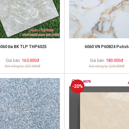
6060 Đá BK TLP THP6025
6060 VN P60824 Polish
Giá bán:
165.000đ
Giá bán:
180.000đ
Giá công ty: 207.000đ
Giá công ty: 225.000đ
-20%