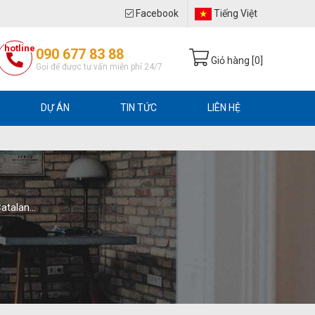
Facebook
Tiếng Việt
hotline
090 677 83 88
Giỏ hàng [
0
]
Gọi để được tư vấn miễn phí 24/7
DỰ ÁN
TIN TỨC
LIÊN HỆ
Catalan…