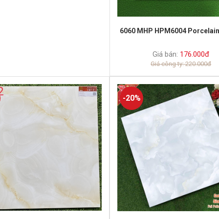
6060 MHP HPM6004 Porcelain
Giá bán:
176.000đ
Giá công ty: 220.000đ
-20%