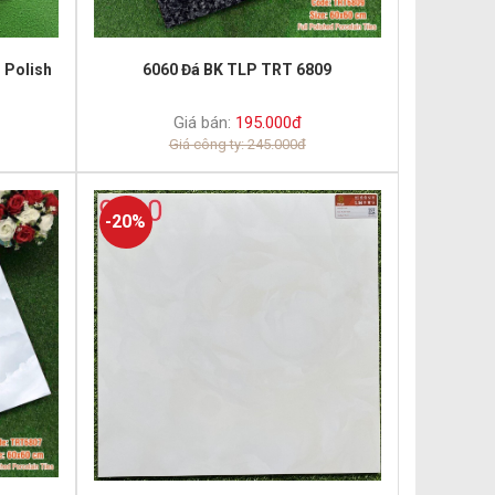
 Polish
6060 Đá BK TLP TRT 6809
Giá bán:
195.000đ
Giá công ty: 245.000đ
-20%