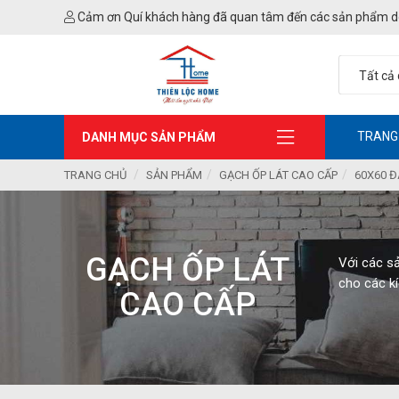
Cảm ơn Quí khách hàng đã quan tâm đến các sản phẩm d
TRANG
DANH MỤC SẢN PHẨM
TRANG CHỦ
SẢN PHẨM
GẠCH ỐP LÁT CAO CẤP
60X60 Đ
GẠCH ỐP LÁT
Với các s
cho các k
CAO CẤP