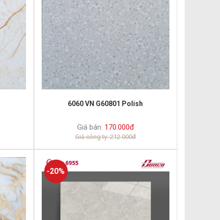
6060 VN G60801 Polish
Giá bán:
170.000đ
Giá công ty: 212.000đ
-20%