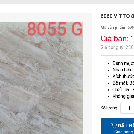
6060 VITTO 
Mã sản phẩm:
6060
Giá bán: 
Giá công ty: 22
Danh mục
Nhãn hiệu
Kích thư
Bề mặt: Bó
Chất liệu:
Không gia
Số lượng
ĐẶT H
Giao hàng