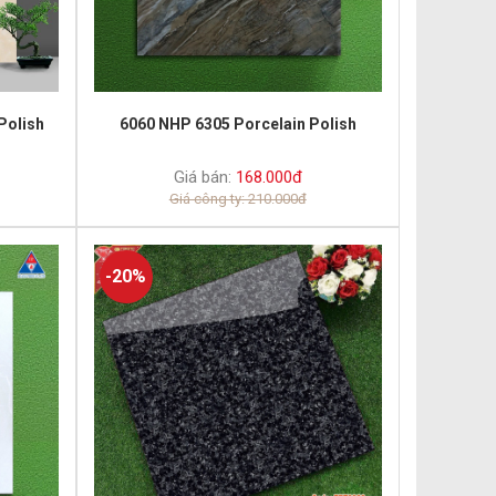
Polish
6060 NHP 6305 Porcelain Polish
Giá bán:
168.000đ
Giá công ty: 210.000đ
-20%