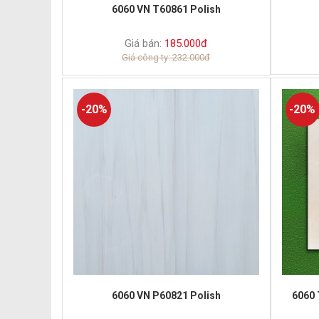
6060 VN T60861 Polish
Giá bán:
185.000đ
Giá công ty: 232.000đ
-20%
-20%
6060 VN P60821 Polish
6060 