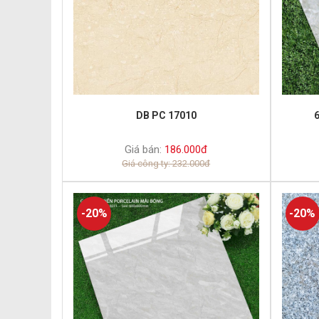
DB PC 17010
Giá bán:
186.000đ
Giá công ty: 232.000đ
-20%
-20%