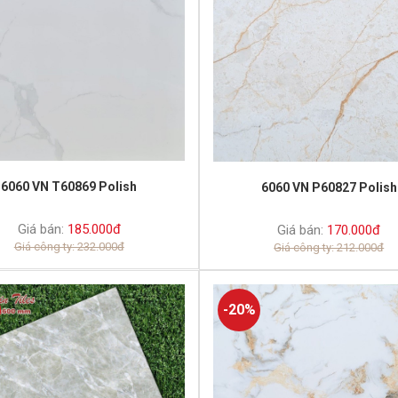
6060 VN T60869 Polish
6060 VN P60827 Polish
Giá bán:
185.000đ
Giá bán:
170.000đ
Giá công ty: 232.000đ
Giá công ty: 212.000đ
-20%