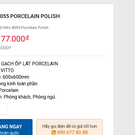
8055 PORCELAIN POLISH
 Vitto 8055 Porcelain Polish
177.000
đ
0.000
đ
: GẠCH ỐP LÁT PORCELAIN
: VITTO
ớc: 600x600mm
ng kính toàn phần.
 Porcelain
n: Phòng khách, Phòng ngủ.
ÀNG NGAY
Hãy gọi điện để có giá tốt hơn
090 677 83 88
 toàn quốc