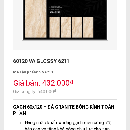
60120 VA GLOSSY 6211
Mã sản phẩm:
VA 6211
Giá bán: 432.000
đ
Giá công ty: 540.000
đ
GẠCH 60x120 – ĐÁ GRANITE BÓNG KÍNH TOÀN
PHẦN
Hàng nhập khẩu, xương gạch siêu cứng, độ
bền cao và tăng khả năng chịu lực cho sản