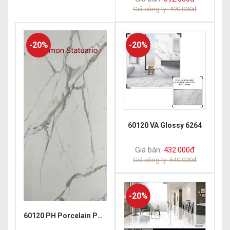
Giá công ty: 490.000đ
-20%
-20%
60120 VA Glossy 6264
Giá bán:
432.000đ
Giá công ty: 540.000đ
-20%
60120 PH Porcelain Polish Zexmon