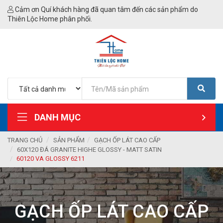
Cảm ơn Quí khách hàng đã quan tâm đến các sản phẩm do
Thiên Lộc Home phân phối.
DANH MỤC
TRANG CHỦ
SẢN PHẨM
GẠCH ỐP LÁT CAO CẤP
60X120 ĐÁ GRANITE HIGHE GLOSSY - MATT SATIN
60120 VA GLOSSY 6211
GẠCH ỐP LÁT CAO CẤP