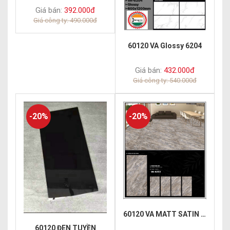
Giá bán:
392.000đ
Giá công ty: 490.000đ
60120 VA Glossy 6204
Giá bán:
432.000đ
Giá công ty: 540.000đ
-20%
-20%
60120 VA MATT SATIN 6222
60120 ĐEN TUYỀN