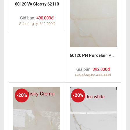
60120 VA Glossy 62110
Giá bán:
490.000đ
Giá công ty: 612.000đ
60120 PH Porcelain Polish Onyx
Giá bán:
392.000đ
Giá công ty: 490.000đ
-20%
-20%