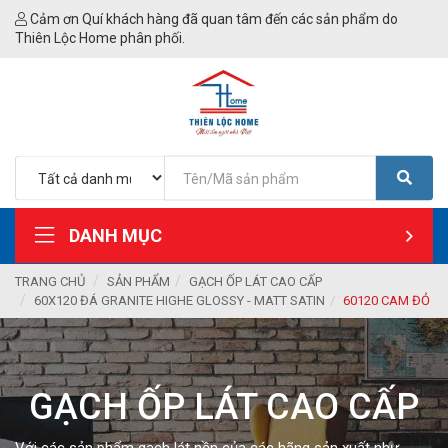
Cảm ơn Quí khách hàng đã quan tâm đến các sản phẩm do
Thiên Lộc Home phân phối.
DANH MỤC
TRANG CHỦ
SẢN PHẨM
GẠCH ỐP LÁT CAO CẤP
60X120 ĐÁ GRANITE HIGHE GLOSSY - MATT SATIN
60120 CAM ĐỎ
GẠCH ỐP LÁT CAO CẤP