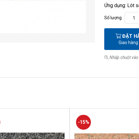
Ứng dụng: Lót sâ
Số lượng
ĐẶT H
Giao hàng
Nhấp chuột vào 
-15%