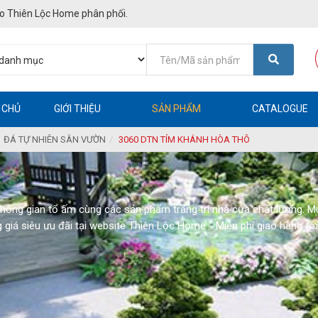
o Thiên Lộc Home phân phối.
 CHỦ
GIỚI THIỆU
SẢN PHẨM
CATALOGUE
ĐÁ TỰ NHIÊN SÂN VƯỜN
3060 DTN TÍM KHÁNH HÒA THÔ
không gian tổ ấm cùng các sản phẩm trang trí nhà cửa chất lượng. 
 giá siêu ưu đãi tại website Thiên Lộc Home - Miễn phí giao hàng to