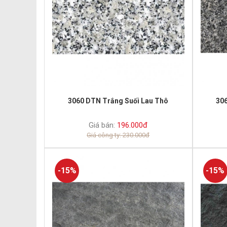
3060 DTN Trắng Suối Lau Thô
30
Giá bán:
196.000đ
Giá công ty: 230.000đ
-15%
-15%