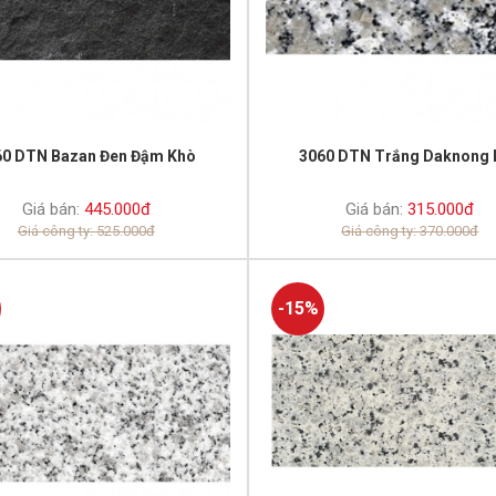
60 DTN Bazan Đen Đậm Khò
3060 DTN Trắng Daknong 
Giá bán:
445.000đ
Giá bán:
315.000đ
Giá công ty: 525.000đ
Giá công ty: 370.000đ
-15%