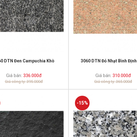
60 DTN Đen Campuchia Khò
3060 DTN Đỏ Nhạt Bình Địn
Giá bán:
336.000đ
Giá bán:
310.000đ
Giá công ty: 395.000đ
Giá công ty: 365.000đ
-15%