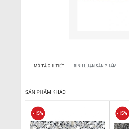
MÔ TẢ CHI TIẾT
BÌNH LUẬN SẢN PHẨM
SẢN PHẨM KHÁC
-15%
-15%