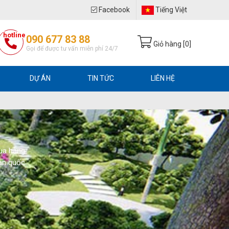
Facebook
Tiếng Việt
hotline
090 677 83 88
Giỏ hàng [
0
]
Gọi để được tư vấn miễn phí 24/7
DỰ ÁN
TIN TỨC
LIÊN HỆ
Mua hàng
àn quốc.