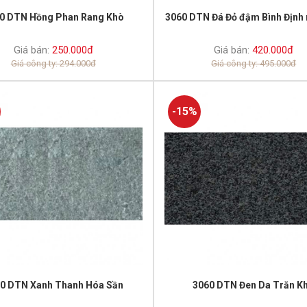
0 DTN Hồng Phan Rang Khò
3060 DTN Đá Đỏ đậm Bình Định
Giá bán:
250.000đ
Giá bán:
420.000đ
Giá công ty: 294.000đ
Giá công ty: 495.000đ
-15%
0 DTN Xanh Thanh Hóa Sần
3060 DTN Đen Da Trăn K