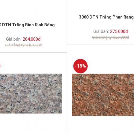
3060 DTN Trắng Phan Rang
0 DTN Trắng Bình Định Bóng
Giá bán:
275.000đ
Giá công ty: 325.000đ
Giá bán:
264.000đ
Giá công ty: 310.000đ
-15%