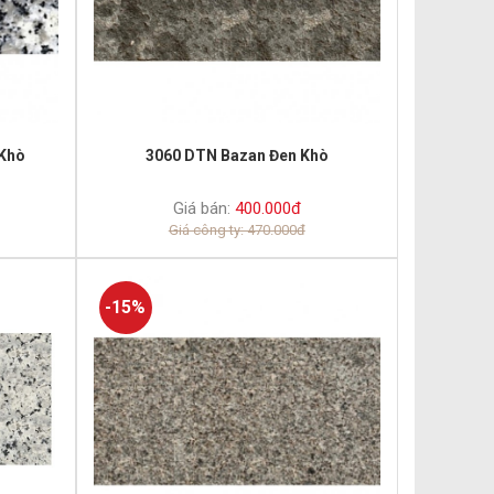
Khò
3060 DTN Bazan Đen Khò
Giá bán:
400.000đ
Giá công ty: 470.000đ
-15%