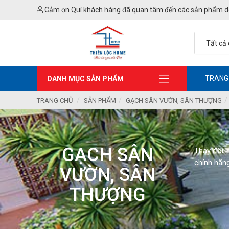
Cảm ơn Quí khách hàng đã quan tâm đến các sản phẩm d
TRANG
DANH MỤC SẢN PHẨM
TRANG CHỦ
SẢN PHẨM
GẠCH SÂN VƯỜN, SÂN THƯỢNG
GẠCH SÂN
Thay đổi 
chính hãng
VƯỜN, SÂN
THƯỢNG