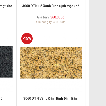
 mặt khò
3060 DTN Đá Xanh Bình Định mặt khò
Giá bán:
360.000đ
Giá công ty: 425.000đ
-15%
hò
3060 DTN Vàng Đậm Bình Định Băm