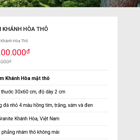
ÍM KHÁNH HÒA THÔ
 Khánh Hòa Thô
200.000
đ
5.000
đ
ím Khánh Hòa mặt thô
h thước 30x60 cm, độ dày 2 cm
 đá nhỏ 4 màu hồng tím, trắng, xám và đen
ranite Khánh Hòa, Việt Nam
t phẳng nhám thô không mài