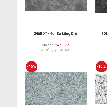
3060 DTN Đen Đà Nẵng Chẻ
30
Giá bán:
247.000đ
Giá công ty: 290.000đ
-15%
-15%