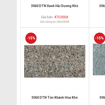
3060 DTN Xanh Hải Dương Khò
306
Giá bán:
475.000đ
Giá công ty: 560.000đ
-15%
-15%
3060 DTN Tím Khánh Hòa Khò
306