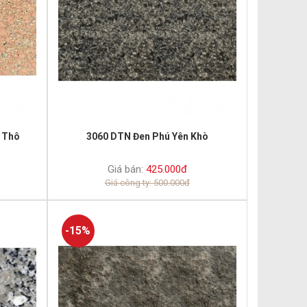
h Thô
3060 DTN Đen Phú Yên Khò
Giá bán:
425.000đ
Giá công ty: 500.000đ
-15%