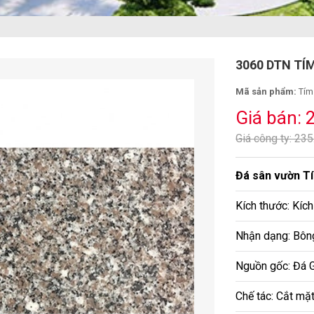
3060 DTN T
Mã sản phẩm:
Tím
Giá bán: 
Giá công ty: 23
Đá sân vườn T
Kích thước: Kíc
Nhận dạng: Bông
Nguồn gốc: Đá G
Chế tác: Cắt mặ