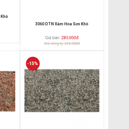
 Khò
3060 DTN Xám Hoa Sơn Khò
Giá bán:
285.000đ
Giá công ty: 335.000đ
-15%